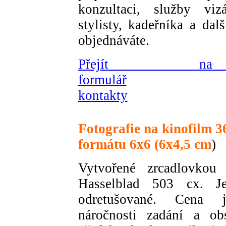
konzultaci, služby viz
stylisty, kadeřníka a dal
objednáváte.
Přejít na 
formulář
kontakty
Fotografie na kinofilm 3
formátu 6x6 (6x4,5 cm
)
Vytvořené zrcadlovk
Hasselblad 503 cx. J
odretušované.
Cena j
náročnosti zadání a obs