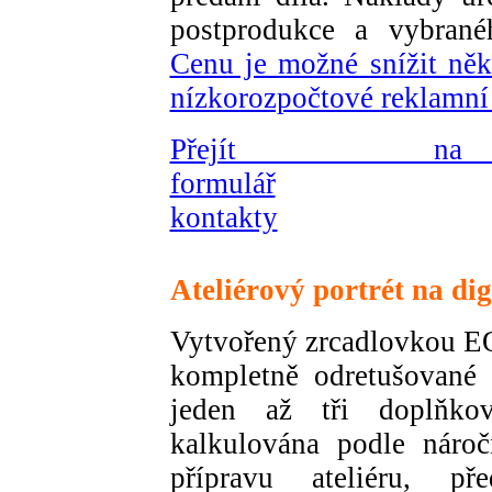
postprodukce a vybran
Cenu je možné snížit ně
nízkorozpočtové reklamní 
Přejít na 
formulář
kontakty
Ateliérový portrét na dig
Vytvořený zrcadlovkou EO
kompletně odretušované "
jeden až tři doplňk
kalkulována podle nároč
přípravu ateliéru, p