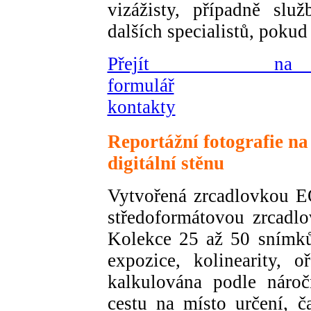
vizážisty, případně služ
dalších specialistů, pokud
Přejít na 
formulář
kontakty
Reportážní fotografie na
digitální stěnu
Vytvořená zrcadlovkou
středoformátovou zrcadl
Kolekce 25 až 50 snímků,
expozice, kolinearity, 
kalkulována podle náro
cestu na místo určení, č