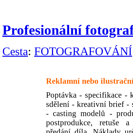
Profesionální fotogra
Cesta
:
FOTOGRAFOVÁNÍ
Reklamní nebo ilustrační
Poptávka - specifikace - 
sdělení - kreativní brief 
- casting modelů - produ
postprodukce, retuše 
předání díla. Náklady ur