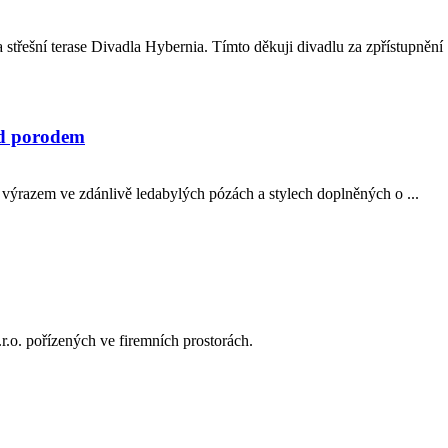
střešní terase Divadla Hybernia. Tímto děkuji divadlu za zpřístupnění .
ed porodem
m výrazem ve zdánlivě ledabylých pózách a stylech doplněných o ...
r.o. pořízených ve firemních prostorách.