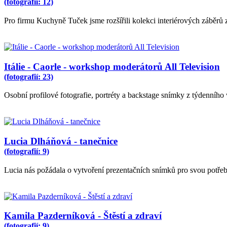
(fotografií: 12)
Pro firmu Kuchyně Tuček jsme rozšířili kolekci interiérových záběrů z
Itálie - Caorle - workshop moderátorů All Television
(fotografií: 23)
Osobní profilové fotografie, portréty a backstage snímky z týdenníh
Lucia Dlháňová - tanečnice
(fotografií: 9)
Lucia nás požádala o vytvoření prezentačních snímků pro svou potřebu.
Kamila Pazderníková - Štěstí a zdraví
(fotografií: 9)