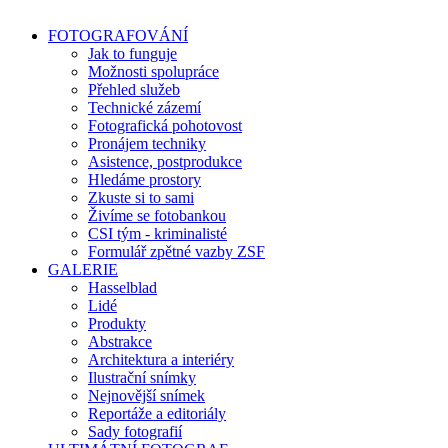
FOTOGRAFOVÁNÍ
Jak to funguje
Možnosti spolupráce
Přehled služeb
Technické zázemí
Fotografická pohotovost
Pronájem techniky
Asistence, postprodukce
Hledáme prostory
Zkuste si to sami
Živíme se fotobankou
CSI tým - kriminalisté
Formulář zpětné vazby ZSF
GALERIE
Hasselblad
Lidé
Produkty
Abstrakce
Architektura a interiéry
Ilustrační snímky
Nejnovější snímek
Reportáže a editoriály
Sady fotografií