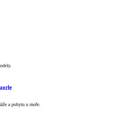
odely.
aorle
pláže a pobytu u moře.