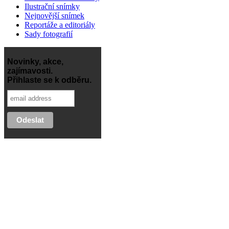
Ilustrační snímky
Nejnovější snímek
Reportáže a editoriály
Sady fotografií
Novinky, akce,
zajímavosti.
Přihlaste se k odběru.