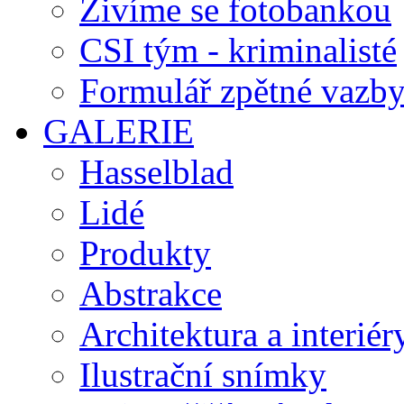
Živíme se fotobankou
CSI tým - kriminalisté
Formulář zpětné vazb
GALERIE
Hasselblad
Lidé
Produkty
Abstrakce
Architektura a interiér
Ilustrační snímky