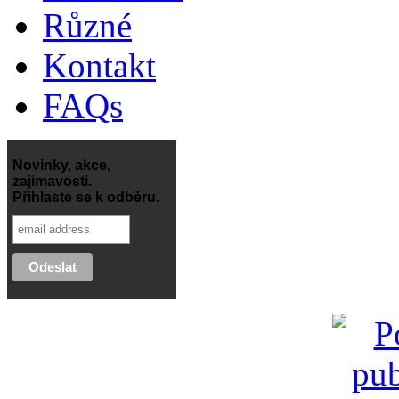
Různé
Kontakt
FAQs
Novinky, akce,
zajímavosti.
Přihlaste se k odběru.